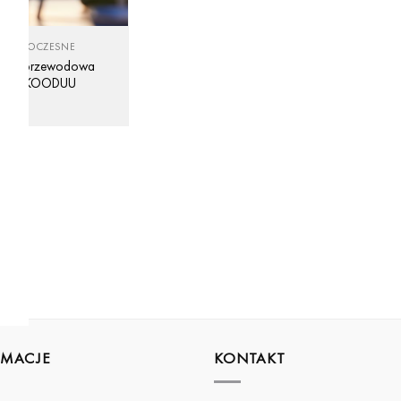
 NOWOCZESNE
up Bezprzewodowa
 LED KOODUU
00
zł
RMACJE
KONTAKT