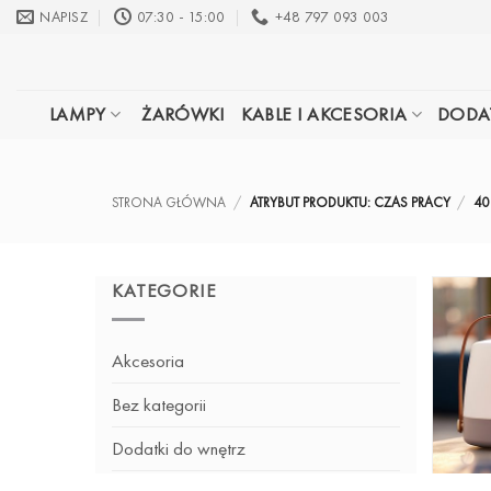
Przewiń
NAPISZ
07:30 - 15:00
+48 797 093 003
do
zawartości
LAMPY
ŻARÓWKI
KABLE I AKCESORIA
DODA
STRONA GŁÓWNA
/
ATRYBUT PRODUKTU: CZAS PRACY
/
40
KATEGORIE
Akcesoria
Bez kategorii
Dodatki do wnętrz