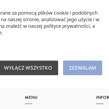
Dywany outdoor
Lampy
ebrane za pomocą plików cookie i podobnych
LAMPY
Lite-
a naszej stronie, analizować jego użycie i w
Meble
lampa
 znaleźć w naszej polityce prywatności, a
659,
Meble drewniane
e.
Oświetlenie zewnętrzne
outlet
WYPRZEDAŻ
WYŁĄCZ WSZYSTKO
ZEZWALAM
Żarówki dekoracyjne
MENU
INFO