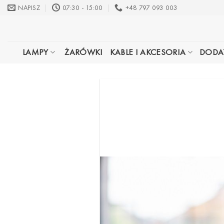
Przewiń
NAPISZ
07:30 - 15:00
+48 797 093 003
do
zawartości
LAMPY
ŻARÓWKI
KABLE I AKCESORIA
DODA