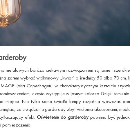
arderoby
amp metalowych bardzo ciekawym rozwiązaniem są jasne i szerokie
żna zatem wybrać włókninowy „kwiat” o średnicy 50 albo 70 cm. I
UMAGE (Vita Copenhagen) w charakterystycznym kształcie szyszki
mieszczeniem, często występuje w jasnym kolorze. Dzięki temu nie
 na miejscu. Nie tylko samo światło lampy rozjaśnia wówczas pomi
amiętać, że urządzanie garderoby zbyt wieloma akcesoriami, mebla
ytłaczający efekt.
Oświetlenie do garderoby
powinno być jednak
ta pomieszczenia.