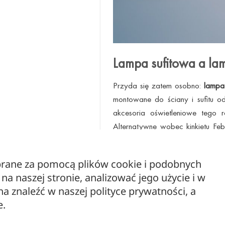
Lampa sufitowa a la
Przyda się zatem osobno:
lampa
montowane do ściany i sufitu od
akcesoria oświetleniowe tego 
Alternatywne wobec kinkietu F
ostatnie dają jednak kameralne
pomieszczeniu, takie
oświetlenie
ebrane za pomocą plików cookie i podobnych
jednym z tych w tej kategorii, k
a naszej stronie, analizować jego użycie i w
Można zatem pokusić się na przy
 znaleźć w naszej polityce prywatności, a
głównego źródła światła.
Oświet
e.
tutaj różnego typu abażury nowoc