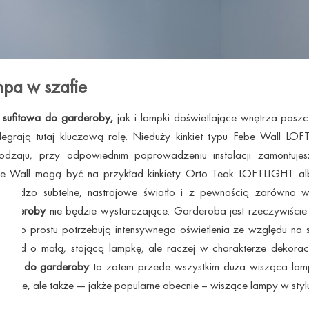
mpa w szafie
 sufitowa do garderoby,
jak i lampki doświetlające wnętrza posz
egrają tutaj kluczową rolę. Nieduży kinkiet typu Febe Wall LOF
rodzaju, przy odpowiednim poprowadzeniu instalacji zamontuje
ebe Wall mogą być na przykład kinkiety Orto Teak LOFTLIGHT a
, bardzo subtelne, nastrojowe światło i z pewnością zarówno w
 garderoby
nie będzie wystarczające. Garderoba jest rzeczywiści
tóre po prostu potrzebują intensywnego oświetlenia ze względu na 
kład o małą, stojącą lampkę, ale raczej w charakterze dekoracj
lenie do garderoby
to zatem przede wszystkim duża wisząca lam
zesne, ale także — jakże popularne obecnie – wiszące lampy w stylu 