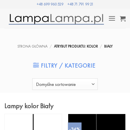
Przewiń
+48 699 960 529
+48 71 791 99 21
do
zawartości
STRONA GŁÓWNA
/
ATRYBUT PRODUKTU: KOLOR
/
BIAŁY
FILTRY / KATEGORIE
Lampy kolor Biały
-34%