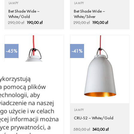
LAMPY
LAMPY
Bet Shade Wide –
Bet Shade Wide –
White/Gold
White/Silver
Pierwotna
Aktualna
Pierwotna
Aktualna
290,00
zł
190,00
zł
290,00
zł
190,00
zł
cena
cena
cena
cena
wynosiła:
wynosi:
wynosiła:
wynosi:
290,00 zł.
190,00 zł.
290,00 zł.
190,00 zł.
-45%
-41%
ykorzystują
za pomocą plików
echnologii, aby
iadczenie na naszej
ego użycie i w celach
LAMPY
LAMPY
cej informacji można
CRU-S1 – White/Gold
CRU-S2 – White/Gold
tyce prywatności, a
Pierwotna
Aktualna
Pierwotna
Aktualna
530,00
zł
290,00
zł
580,00
zł
340,00
zł
cena
cena
cena
cena