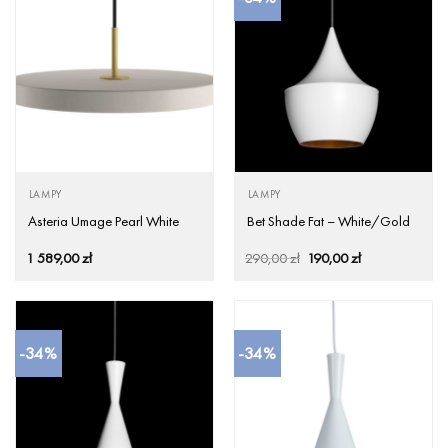
LAMPY
LAMPY
Asteria Umage Pearl White
Bet Shade Fat – White/Gold
Pierwotna
Aktualna
1 589,00
zł
290,00
zł
190,00
zł
cena
cena
wynosiła:
wynosi:
290,00 zł.
190,00 zł.
-34%
-34%