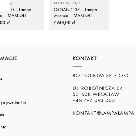
 WISZĄCE
LAMPY WISZĄCE
IC 10 – Lampa
ORGANIC 37 – Lampa
ca – MAXLIGHT
wisząca – MAXLIGHT
,00
zł
7 618,00
zł
RMACJE
KONTAKT
BOTTONOVA SP. Z O.O.
a
UL. ROBOTNICZA 64
i
53-608 WROCŁAW
+48 797 093 003
a prywatności
KONTAKT@LAMPALAMPA.
in
nto