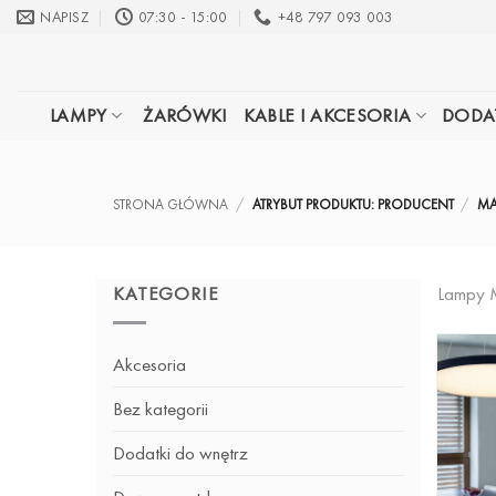
Przewiń
NAPISZ
07:30 - 15:00
+48 797 093 003
do
zawartości
LAMPY
ŻARÓWKI
KABLE I AKCESORIA
DODA
STRONA GŁÓWNA
/
ATRYBUT PRODUKTU: PRODUCENT
/
MA
KATEGORIE
Lampy
Akcesoria
Bez kategorii
Dodatki do wnętrz