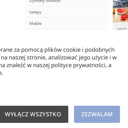
Dywany outdoor
Lampy
Meble
LAMPY
Meble drewniane
HARD 
MAXL
Oświetlenie zewnętrzne
979,0
ebrane za pomocą plików cookie i podobnych
a naszej stronie, analizować jego użycie i w
outlet
 znaleźć w naszej polityce prywatności, a
WYPRZEDAŻ
e.
Żarówki dekoracyjne
WYŁĄCZ WSZYSTKO
ZEZWALAM