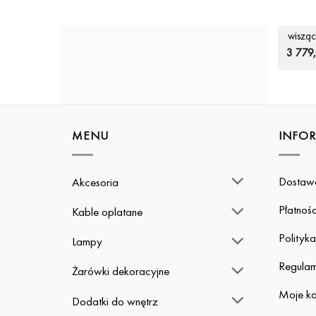
LAMPY
ORGAN
wiszą
3 779
MENU
INFO
Dostaw
Akcesoria
Płatnośc
Kable oplatane
Polityk
Lampy
Regulam
Żarówki dekoracyjne
Moje ko
Dodatki do wnętrz