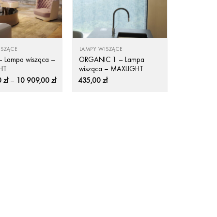
ISZĄCE
LAMPY WISZĄCE
– Lampa wisząca –
ORGANIC 1 – Lampa
HT
wisząca – MAXLIGHT
Zakres
0
zł
–
10 909,00
zł
435,00
zł
cen:
od
4
148,00 zł
do
10
909,00 zł