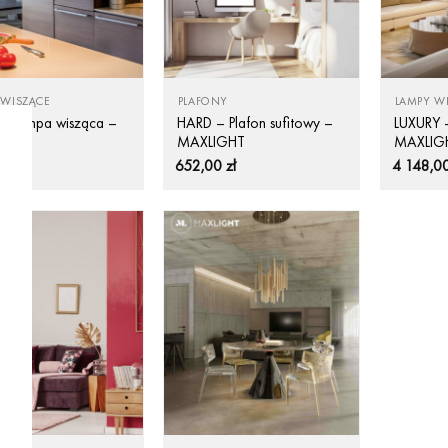
 WISZĄCE
PLAFONY
LAMPY W
– Lampa wisząca –
HARD – Plafon sufitowy –
LUXURY 
IGHT
MAXLIGHT
MAXLIG
0
zł
652,00
zł
4 148,0