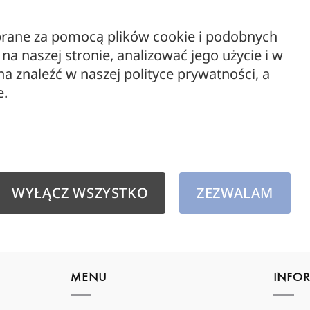
Dywany outdoor
Lampy
ebrane za pomocą plików cookie i podobnych
LAMPY
JUBI 
a naszej stronie, analizować jego użycie i w
Meble
– lam
 znaleźć w naszej polityce prywatności, a
LOFTL
850,
Meble drewniane
e.
Oświetlenie zewnętrzne
outlet
WYPRZEDAŻ
WYŁĄCZ WSZYSTKO
ZEZWALAM
Żarówki dekoracyjne
MENU
INFO