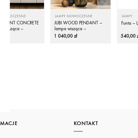
 NOWOCZESNE
LAMPY NOWOCZESNE
LAMPY
PENDANT CONCRETE
JUBI WOOD PENDANT –
Funta –
pa wisząca –
lampa wisząca –
IGHT
LOFTLIGHT
00
zł
1 040,00
zł
540,00
RMACJE
KONTAKT