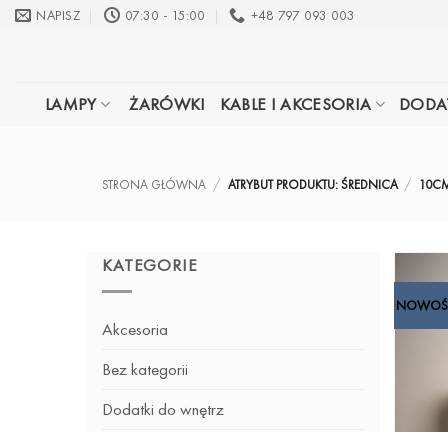
Przewiń
NAPISZ
07:30 - 15:00
+48 797 093 003
do
zawartości
LAMPY
ŻARÓWKI
KABLE I AKCESORIA
DODA
STRONA GŁÓWNA
/
ATRYBUT PRODUKTU: ŚREDNICA
/
10C
KATEGORIE
NOWOŚ
Akcesoria
Bez kategorii
Dodatki do wnętrz