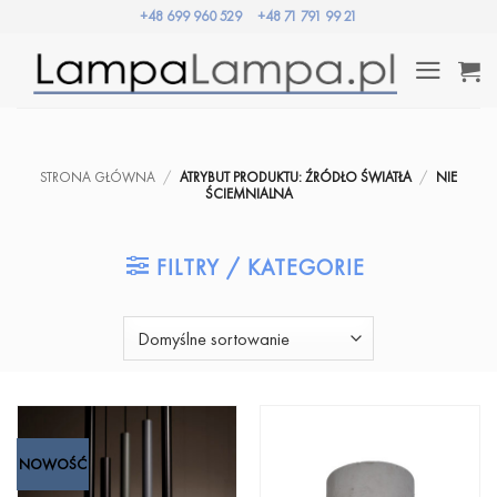
Przewiń
+48 699 960 529
+48 71 791 99 21
do
zawartości
STRONA GŁÓWNA
/
ATRYBUT PRODUKTU: ŹRÓDŁO ŚWIATŁA
/
NIE
ŚCIEMNIALNA
FILTRY / KATEGORIE
NOWOŚĆ