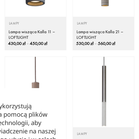
LAMPY
LAMPY
Lampa wisząca Kalla 11 –
Lampa wisząca Kalla 21 –
LOFTLIGHT
LOFTLIGHT
Zakres
Zakres
430,00
zł
–
450,00
zł
530,00
zł
–
560,00
zł
cen:
cen:
od
od
430,00 zł
530,00 zł
do
do
450,00 zł
560,00 zł
ykorzystują
za pomocą plików
echnologii, aby
iadczenie na naszej
LAMPY
LAMPY