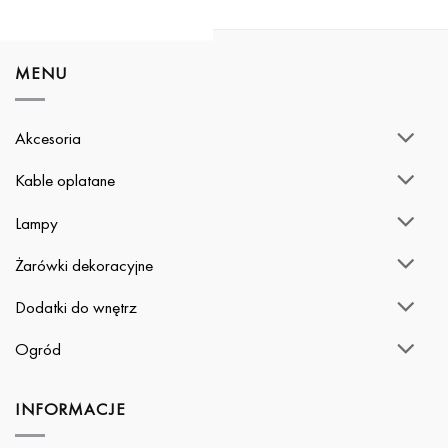
490,00 zł
do
do
520,00 zł
2
640,00 zł
MENU
Akcesoria
Kable oplatane
Lampy
Żarówki dekoracyjne
Dodatki do wnętrz
Ogród
INFORMACJE