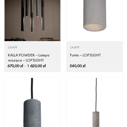
LAMPY
LAMPY
KALLA POWDER – Lampa
Funta – LOFTLIGHT
wisząca – LOFTLIGHT
Zakres
670,00
zł
–
1 620,00
zł
540,00
zł
cen:
od
670,00 zł
do
1
620,00 zł