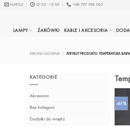
Przewiń
NAPISZ
07:30 - 15:00
+48 797 093 003
do
zawartości
LAMPY
ŻARÓWKI
KABLE I AKCESORIA
DODA
STRONA GŁÓWNA
/
ATRYBUT PRODUKTU: TEMPERATURA B
Tem
KATEGORIE
Akcesoria
-61%
Bez kategorii
Dodatki do wnętrz