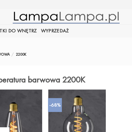
TKI DO WNĘTRZ
WYPRZEDAŻ
ARWOWA
/
2200K
peratura barwowa 2200K
-68%