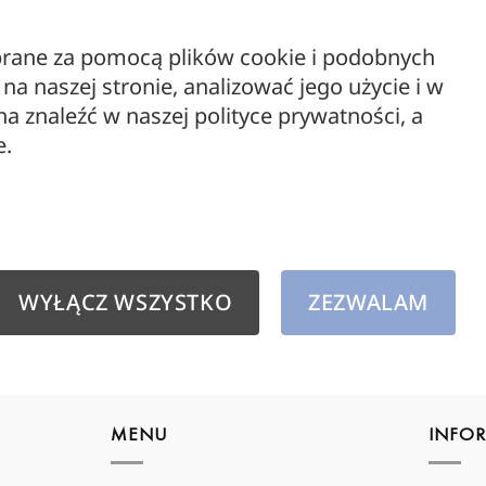
Dywany outdoor
Lampy
ebrane za pomocą plików cookie i podobnych
a naszej stronie, analizować jego użycie i w
Meble
 znaleźć w naszej polityce prywatności, a
ŻARÓW
Meble drewniane
Żarów
e.
Edison
Oświetlenie zewnętrzne
Spiral
49,00
outlet
WYPRZEDAŻ
WYŁĄCZ WSZYSTKO
ZEZWALAM
Żarówki dekoracyjne
MENU
INFO