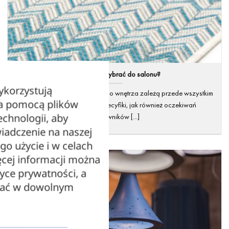
Jaki dywan wybrać do salonu?
ykorzystują
Możliwości aranżacyjne danego wnętrza zależą przede wszystkim
za pomocą plików
od jego indywidualnej specyfiki, jak również oczekiwań
echnologii, aby
domowników [...]
iadczenie na naszej
ego użycie i w celach
cej informacji można
tyce prywatności, a
zać w dowolnym