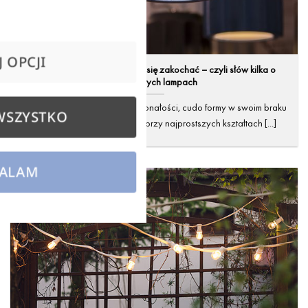
 OPCJI
Surowy styl, w którym można się zakochać – czyli słów kilka o
betonowych lampach
Doskonałość w swojej niedoskonałości, cudo formy w swoim braku
WSZYSTKO
idealizacji, niezwykły kunszt przy najprostszych kształtach [...]
ALAM