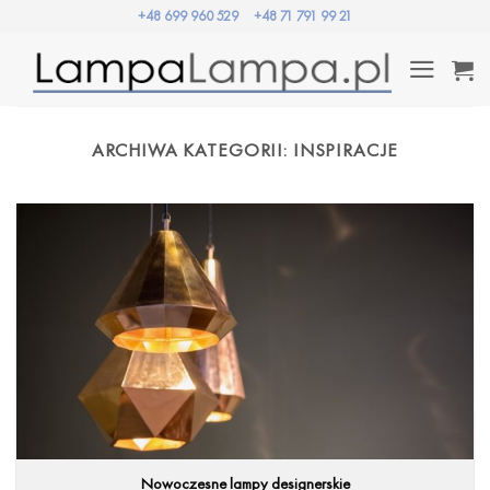
Przewiń
+48 699 960 529
+48 71 791 99 21
do
zawartości
ARCHIWA KATEGORII:
INSPIRACJE
Nowoczesne lampy designerskie